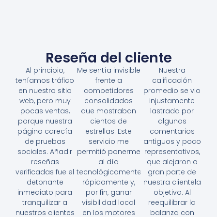
Reseña del cliente
Al principio,
Me sentía invisible
Nuestra
teníamos tráfico
frente a
calificación
en nuestro sitio
competidores
promedio se vio
web, pero muy
consolidados
injustamente
pocas ventas,
que mostraban
lastrada por
porque nuestra
cientos de
algunos
página carecía
estrellas. Este
comentarios
de pruebas
servicio me
antiguos y poco
sociales. Añadir
permitió ponerme
representativos,
reseñas
al día
que alejaron a
verificadas fue el
tecnológicamente
gran parte de
detonante
rápidamente y,
nuestra clientela
inmediato para
por fin, ganar
objetivo. Al
tranquilizar a
visibilidad local
reequilibrar la
nuestros clientes
en los motores
balanza con