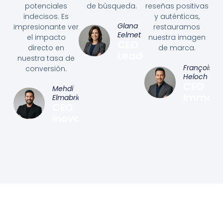
potenciales
de búsqueda.
reseñas positivas
indecisos. Es
y auténticas,
Glana
impresionante ver
restauramos
Eelmet
el impacto
nuestra imagen
CEO
directo en
de marca.
Lead+
nuestra tasa de
François
conversión.
Heloch
CEO
Mehdi
Immo&
Elmabrick
CEO
Inovat