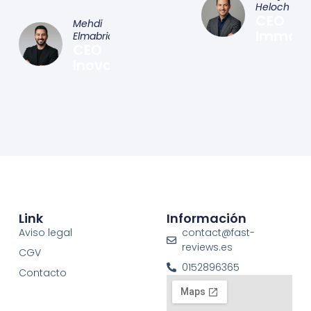
Heloch
CEO
Mehdi
Immo&
Elmabrick
CEO
Inovat
Link
Información
Aviso legal
contact@fast-
reviews.es
CGV
0152896365
Contacto