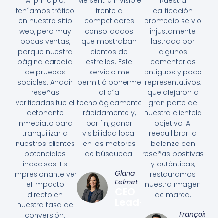
Al principio,
Me sentía invisible
Nuestra
teníamos tráfico
frente a
calificación
en nuestro sitio
competidores
promedio se vio
web, pero muy
consolidados
injustamente
pocas ventas,
que mostraban
lastrada por
porque nuestra
cientos de
algunos
página carecía
estrellas. Este
comentarios
de pruebas
servicio me
antiguos y poco
sociales. Añadir
permitió ponerme
representativos,
reseñas
al día
que alejaron a
verificadas fue el
tecnológicamente
gran parte de
detonante
rápidamente y,
nuestra clientela
inmediato para
por fin, ganar
objetivo. Al
tranquilizar a
visibilidad local
reequilibrar la
nuestros clientes
en los motores
balanza con
potenciales
de búsqueda.
reseñas positivas
indecisos. Es
y auténticas,
Glana
impresionante ver
restauramos
Eelmet
el impacto
nuestra imagen
CEO
directo en
de marca.
Lead+
nuestra tasa de
François
conversión.