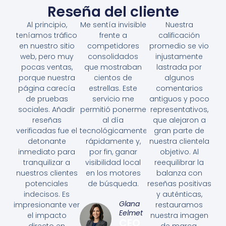
Reseña del cliente
Al principio,
Me sentía invisible
Nuestra
teníamos tráfico
frente a
calificación
en nuestro sitio
competidores
promedio se vio
web, pero muy
consolidados
injustamente
pocas ventas,
que mostraban
lastrada por
porque nuestra
cientos de
algunos
página carecía
estrellas. Este
comentarios
de pruebas
servicio me
antiguos y poco
sociales. Añadir
permitió ponerme
representativos,
reseñas
al día
que alejaron a
verificadas fue el
tecnológicamente
gran parte de
detonante
rápidamente y,
nuestra clientela
inmediato para
por fin, ganar
objetivo. Al
tranquilizar a
visibilidad local
reequilibrar la
nuestros clientes
en los motores
balanza con
potenciales
de búsqueda.
reseñas positivas
indecisos. Es
y auténticas,
Glana
impresionante ver
restauramos
Eelmet
el impacto
nuestra imagen
CEO
directo en
de marca.