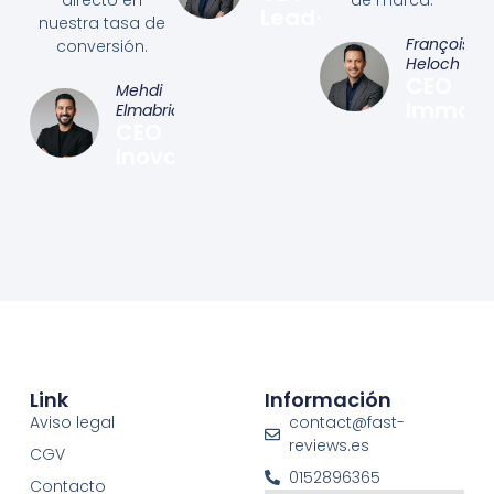
Lead+
nuestra tasa de
François
conversión.
Heloch
CEO
Mehdi
Immo&
Elmabrick
CEO
Inovat
Link
Información
Aviso legal
contact@fast-
reviews.es
CGV
0152896365
Contacto